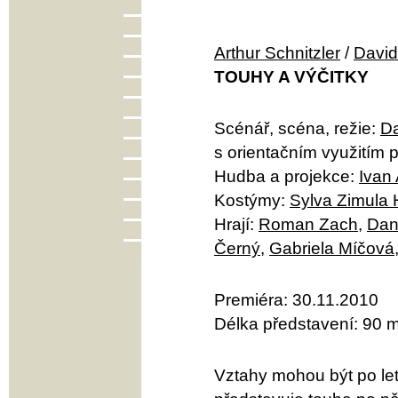
Arthur Schnitzler
/
David
TOUHY A VÝČITKY
Scénář, scéna, režie:
Da
s orientačním využitím 
Hudba a projekce:
Ivan
Kostýmy:
Sylva Zimula
Hrají:
Roman Zach
,
Dan
Černý
,
Gabriela Míčová
Premiéra: 30.11.2010
Délka představení: 90 m
Vztahy mohou být po le