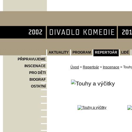
Divadlo Komedie
AKTUALITY
PROGRAM
REPERTOÁR
LIDÉ
PŘIPRAVUJEME
INSCENACE
Úvod
>
Repertoár
>
Inscenace
>
Touhy
PRO DĚTI
BIOGRAF
OSTATNÍ