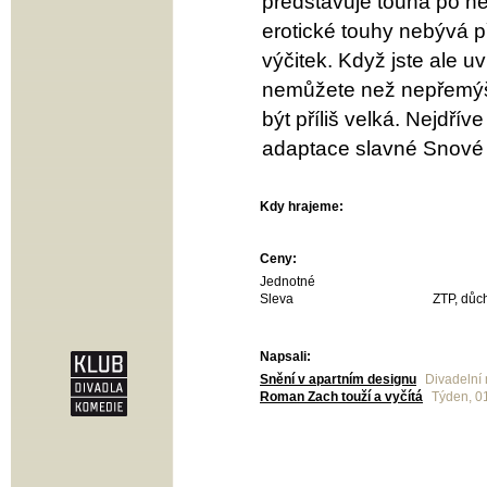
představuje touha po n
erotické touhy nebývá př
výčitek. Když jste ale u
nemůžete než nepřemýšle
být příliš velká. Nejdřív
adaptace slavné Snové n
Kdy hrajeme:
Ceny:
Jednotné
Sleva
ZTP, důch
Napsali:
Snění v apartním designu
Divadelní 
Roman Zach touží a vyčítá
Týden, 0