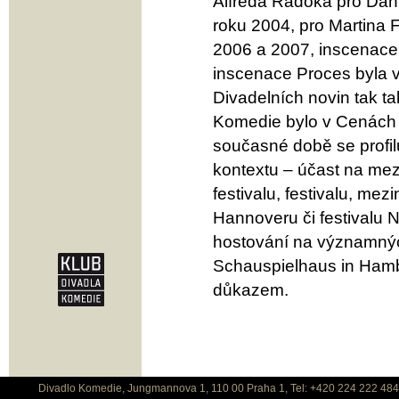
Alfréda Radoka pro Dani
roku 2004, pro Martina 
2006 a 2007, inscenac
inscenace Proces byla v
Divadelních novin tak t
Komedie bylo v Cenách 
současné době se profil
kontextu – účast na mez
festivalu, festivalu, me
Hannoveru či festivalu
hostování na významnýc
Schauspielhaus in Hambu
důkazem.
Divadlo Komedie, Jungmannova 1, 110 00 Praha 1, Tel: +420 224 222 48