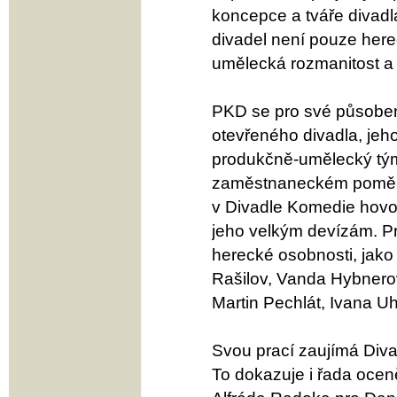
koncepce a tváře divadl
divadel není pouze herec
umělecká rozmanitost a 
PKD se pro své působení
otevřeného divadla, jeh
produkčně-umělecký tým
zaměstnaneckém poměru 
v Divadle Komedie hovoř
jeho velkým devízám. Pr
herecké osobnosti, jako
Rašilov, Vanda Hybnero
Martin Pechlát, Ivana Uhl
Svou prací zaujímá Diva
To dokazuje i řada ocen