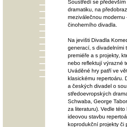
Soustředí se předevší
dramatiku, na předobraz
meziválečnou modernu –
činoherního divadla.
Na jevišti Divadla Kome
generací, s divadelními
premiéře a s projekty, 
nebo reflektují výrazné
Uváděné hry patří ve vě
klasickému repertoáru.
a českých divadel o sou
středoevropských drama
Schwaba, George Taborih
za literaturu). Vedle tét
ideovou stavbu repertoár
koprodukční projekty či 