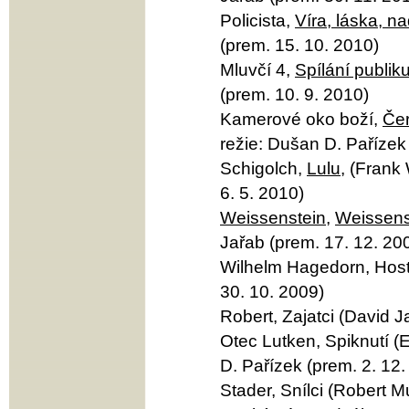
Policista,
Víra, láska, n
(prem. 15. 10. 2010)
Mluvčí 4,
Spílání publik
(prem. 10. 9. 2010)
Kamerové oko boží,
Če
režie: Dušan D. Pařízek
Schigolch,
Lulu
, (Frank
6. 5. 2010)
Weissenstein
,
Weissens
Jařab (prem. 17. 12. 20
Wilhelm Hagedorn, Hosté
30. 10. 2009)
Robert, Zajatci (David J
Otec Lutken, Spiknutí (
D. Pařízek (prem. 2. 12.
Stader, Snílci (Robert M