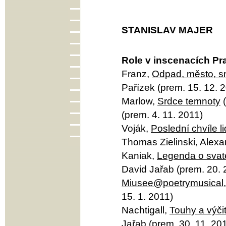
STANISLAV MAJER
Role v inscenacích Pr
Franz,
Odpad, město, s
Pařízek (prem. 15. 12. 
Marlow,
Srdce temnoty
(
(prem. 4. 11. 2011)
Voják,
Poslední chvíle l
Thomas Zielinski, Alexa
Kaniak,
Legenda o svat
David Jařab (prem. 20. 
Miusee@poetrymusical
15. 1. 2011)
Nachtigall,
Touhy a výči
Jařab (prem. 30. 11. 20