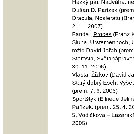
Hezký pár,
Nadváha, ne
Dušan D. Pařízek (prem.
Dracula, Nosferatu (Bra
2. 11. 2007)
Fanda.,
Proces
(Franz K
Sluha, Ursternenhoch,
režie David Jařab (prem.
Starosta,
Světanápravc
30. 11. 2006)
Vlasta, Žižkov (David Ja
Starý dobrý Esch, Vyšet
(prem. 7. 6. 2006)
Sportštyk (Elfriede Jel
Pařízek, (prem. 25. 4. 2
5, Vodičkova – Lazarská
2005)