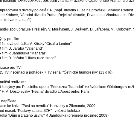
ch nástrojů "DAMA DAMA", poslední v rámci Pražského Quadrienale Praha na pražs
upracovala s divadly po celé ČR (např. divadlo Husa na provázku, divadlo Radost 
ec Králové, Národní divadlo Praha, Dejvické divadlo, Divadlo na Vinohradech, Div
rní divadlo a další)
astěji spolupracuje s režiséry V. Morávkem, J. Deákem, D. Jařabem, M. Krobotem, 
ýmy pro film:
 filmová pohádka V. Křístky "Císař a tambor"
 film D. Jařaba "Vaterland"
 film P. Jandourka "Maharal"
 film D. Jařaba "Hlava-ruce-srdce"
izace pro TV:
25 TV inscenací a pohádek + TV seriál "Četnické humoresky" (13 dílů)
aniční realizace:
 kostýmy pro Pucciniho operu "Princezna Turandot" ve švédském Göteborgu v reži
 F. M. Dostojevský "Něžná" divadlo L'Apostrophe, Paříž
 například:
trace ke knize "Past na rovníku" Hanzelky a Zikmunda, 2009
od masek "Postavy za sna SZH" - vítězná kolekce
dka "Dům u zlatého úsvitu" P. Jandourka (premiéra prosinec 2009)