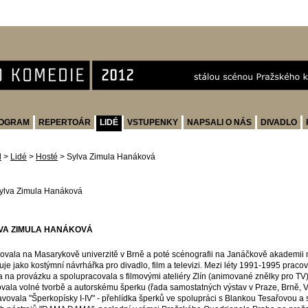
OGRAM
REPERTOÁR
LIDÉ
VSTUPENKY
NAPSALI O NÁS
DIVADLO
d
>
Lidé
>
Hosté
>
Sylva Zimula Hanáková
VA ZIMULA HANÁKOVÁ
ovala na Masarykově univerzitě v Brně a poté scénografii na Janáčkově akademii
uje jako kostýmní návrhářka pro divadlo, film a televizi. Mezi léty 1991-1995 pracov
 na provázku a spolupracovala s filmovými ateliéry Zlín (animované znělky pro TV
vala volné tvorbě a autorskému šperku (řada samostatných výstav v Praze, Brně, V
avovala "Šperkopísky I-IV" - přehlídka šperků ve spolupráci s Blankou Tesařovou