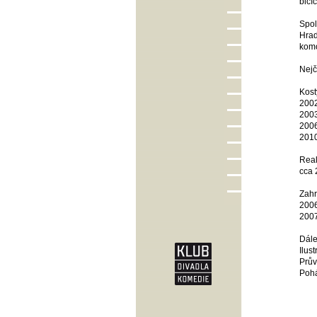
bicí
Spol
Hrad
komo
Nejč
Kost
2002
2003
2006
2010
Real
cca 
Zahr
2006
2007
Dále
Ilus
Prův
Pohá