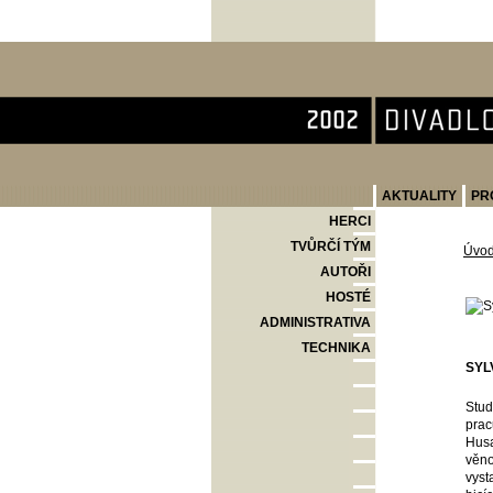
Divadlo Komedie
AKTUALITY
PR
HERCI
TVŮRČÍ TÝM
Úvo
AUTOŘI
HOSTÉ
ADMINISTRATIVA
TECHNIKA
SYL
Stud
prac
Husa
věno
vyst