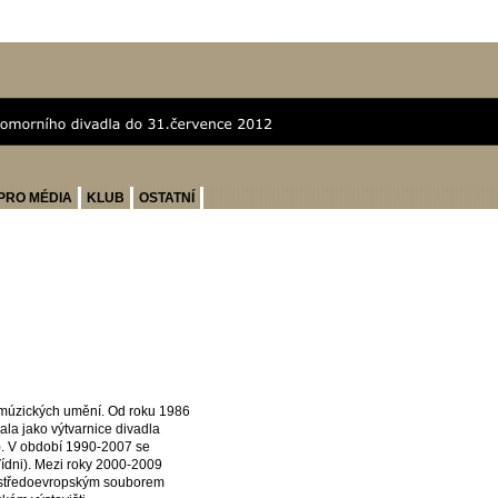
PRO MÉDIA
KLUB
OSTATNÍ
 múzických umění. Od roku 1986
ala jako výtvarnice divadla
). V období 1990-2007 se
ídni). Mezi roky 2000-2009
 a středoevropským souborem