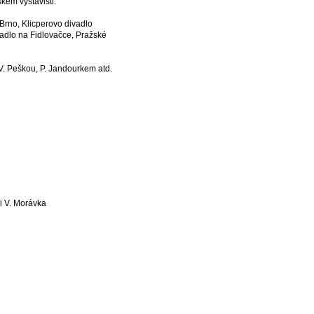
kém výstavišti.
Brno, Klicperovo divadlo
adlo na Fidlovačce, Pražské
V. Peškou, P. Jandourkem atd.
i V. Morávka