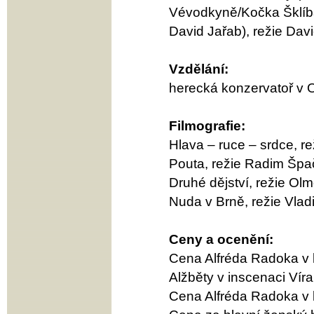
Vévodkyně/Kočka Šklíba/
David Jařab), režie Davi
Vzdělání:
herecká konzervatoř v 
Filmografie:
Hlava – ruce – srdce, re
Pouta, režie Radim Špač
Druhé dějství, režie Ol
Nuda v Brně, režie Vlad
Ceny a ocenění:
Cena Alfréda Radoka v k
Alžběty v inscenaci Víra
Cena Alfréda Radoka v k