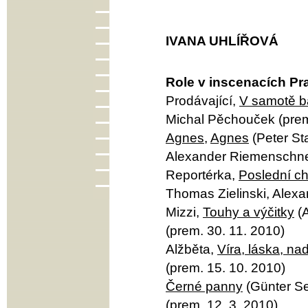
IVANA UHLÍŘOVÁ
Role v inscenacích Pr
Prodávající,
V samotě b
Michal Pěchouček (prem
Agnes
,
Agnes
(Peter St
Alexander Riemenschnei
Reportérka,
Poslední chv
Thomas Zielinski, Alexa
Mizzi,
Touhy a výčitky
(A
(prem. 30. 11. 2010)
Alžběta,
Víra, láska, na
(prem. 15. 10. 2010)
Černé panny
(Günter Se
(prem. 12. 3. 2010)