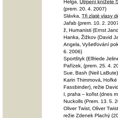
Helga,
Utrpení knížete
(prem. 20. 4. 2007)
Slávka,
Tři zlaté vlasy
Jařab (prem. 10. 2. 200
ž, Humanisti (Ernst Jand
Hanka, Žižkov (David Ja
Angela, Vyšetřování pok
6. 2006)
Sportštyk (Elfriede Jel
Pařízek, (prem. 25. 4. 2
Sue, Bash (Neil LaBute)
Karin Thimmová, Hořké 
Fassbinder), režie Davi
I, praha – kořist (dnes 
Nuckolls (Prem. 13. 5. 
Oliver Twist, Oliver Twi
režie Zdenek Plachý (20