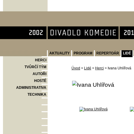
Divadlo Komedie
AKTUALITY
PROGRAM
REPERTOÁR
LIDÉ
HERCI
TVŮRČÍ TÝM
Úvod
>
Lidé
>
Herci
>
Ivana Uhlířová
AUTOŘI
HOSTÉ
ADMINISTRATIVA
TECHNIKA