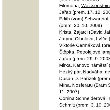
Filomena,
Weissenstein
Jařab (prem. 17. 12. 20
Edith (vom) Schwanhof, 
(prem. 30. 10. 2009)
Krista, Zajatci (David Ja
Jaryna Cibulová, Lvíče 
Viktorie Čermáková (pre
Štěpka,
Petrolejové lam
Jařab (prem. 29. 9. 200
Mirka, Karlovo náměstí (
Hezký pár,
Nadváha, ne
Dušan D. Pařízek (prem.
Mína, Nosferatu (Bram S
11. 2007)
Corrina Schneiderová, T
Schmitt (prem. 3. 10. 20