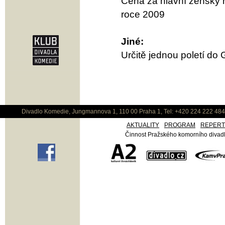
Cena za hlavní ženský 
roce 2009
Jiné:
Určitě jednou poletí do
Divadlo Komedie, Jungmannova 1, 110 00 Praha 1, Tel: +420 224 222 48
AKTUALITY
PROGRAM
REPER
Činnost Pražského komorního divadla