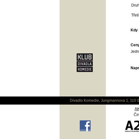
Druh
Třet
Kdy 
Cen
Jedn
Naps
Divadlo Komedie, Jungmannova 1, 110 0
A
Čin