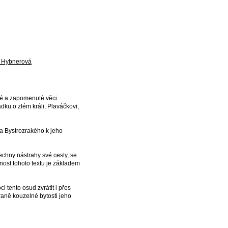
 Hybnerová
aré a zapomenuté věci
ádku o zlém králi, Plaváčkovi,
a Bystrozrakého k jeho
echny nástrahy své cesty, se
nost tohoto textu je základem
tento osud zvrátit i přes
hraně kouzelné bytosti jeho