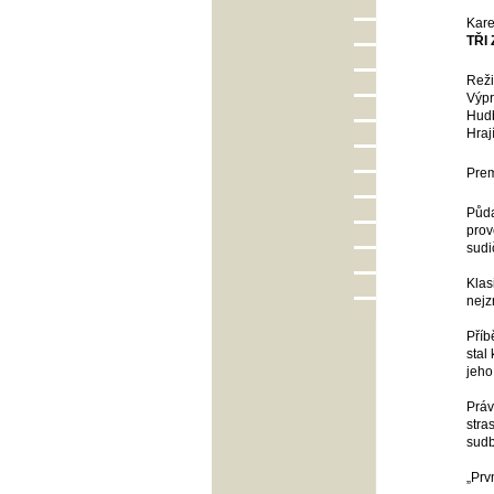
Kare
TŘI
Reži
Výpr
Hud
Hraj
Prem
Půda
prov
sudi
Klas
nejz
Příb
stal
jeho
Práv
stra
sudb
„Prv