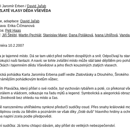
l Jaromír Erben /
David Jařab
 ZLATÉ VLASY DĚDA VŠEVĚDA
e, adaptace:
David Jařab
ava: Erika Čičmanová
ba:
Petr Haas
í:
Jiří Štrébl
,
Martin Pechlát
,
Stanislav Majer
,
Dana Poláková
,
Ivana Uhlířová
,
Vanda
iéra 10.2.2007
 je tajemné místo. Dá se tam utéct před světem dospělých a snít. Odpočívají tu st
okující naši fantazii. A navíc se tohle zvláštní místo může stát také dějištěm pro poh
čkách i tajemném dědu Vševědovi a jeho třech kouzelných zlatých vlasech.
ická pohádka Karla Jaromíra Erbena patří vedle Zlatovlásky a Dlouhého, Širokého 
námějším pohádkovým textům vůbec.
ěh Plaváčka, který přišel o své rodiče, byl vychován rybářem a poté, co překonal vš
 králem a vládcem, odkazuje na řadu mýtů a legend. Symbolická a alegorická obraz
 životnosti bez ohledu na místo a čas.
ě narozenému uhlířskému synkovi předurčí sudičky osud. Přes snahy královské moci 
stiplnou cestu za štěstím a poznáním se však díky „čisté duši“ hlavního hrdiny a oc
a naplní zcela podle předpovědi.
ní sudička: Já tomu chlapci dávám, aby přišel do velikých nebezpečenství.