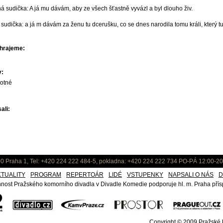
á sudička: A já mu dávám, aby ze všech šťastně vyvázl a byl dlouho živ.
í sudička: a já m dávám za ženu tu dcerušku, co se dnes narodila tomu králi, který t
hrajeme:
y:
otné
ali:
0 Praha 1, Tel: +420 224 222 484-5, pokladna: +420 224 222 734 PO-PÁ 12:00-20
KTUALITY
PROGRAM
REPERTOÁR
LIDÉ
VSTUPENKY
NAPSALI O NÁS
D
nost Pražského komorního divadla v Divadle Komedie podporuje hl. m. Praha přísp
Copyright © 2009
Pražské k