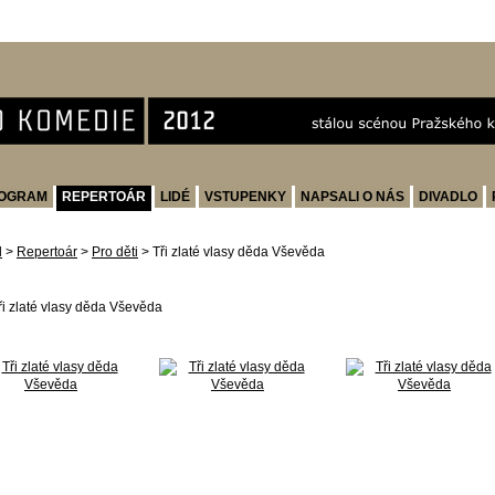
OGRAM
REPERTOÁR
LIDÉ
VSTUPENKY
NAPSALI O NÁS
DIVADLO
d
>
Repertoár
>
Pro děti
>
Tři zlaté vlasy děda Vševěda