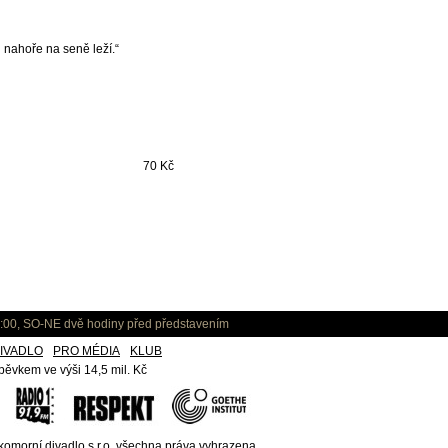
u nahoře na seně leží.“
70 Kč
:00, SO-NE dvě hodiny před představením
IVADLO
PRO MÉDIA
KLUB
ěvkem ve výši 14,5 mil. Kč
omorní divadlo,s.r.o.
všechna práva vyhrazena