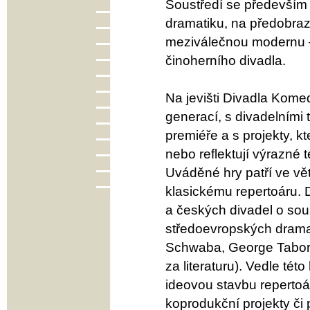
Soustředí se předevší
dramatiku, na předobraz
meziválečnou modernu –
činoherního divadla.
Na jevišti Divadla Kome
generací, s divadelními
premiéře a s projekty, 
nebo reflektují výrazné
Uváděné hry patří ve vě
klasickému repertoáru.
a českých divadel o sou
středoevropských drama
Schwaba, George Taborih
za literaturu). Vedle tét
ideovou stavbu repertoár
koprodukční projekty či 