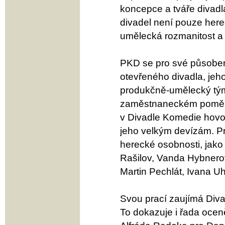
koncepce a tváře divadl
divadel není pouze herec
umělecká rozmanitost a 
PKD se pro své působení
otevřeného divadla, jeh
produkčně-umělecký tým
zaměstnaneckém poměru 
v Divadle Komedie hovoř
jeho velkým devízám. Pr
herecké osobnosti, jako
Rašilov, Vanda Hybnero
Martin Pechlát, Ivana Uhl
Svou prací zaujímá Diva
To dokazuje i řada ocen