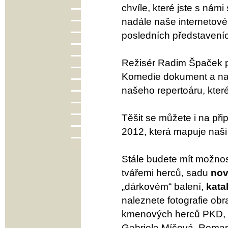
chvíle, které jste s nám
nadále naše internetové 
posledních představení
Režisér Radim Špaček p
Komedie dokument a nato
našeho repertoáru, které
Těšit se můžete i na p
2012, která mapuje naši 
Stále budete mít možno
tvářemi herců, sadu
nov
„dárkovém“ balení,
kata
naleznete fotografie ob
kmenových herců PKD, na
Gabriela Míčová, Roman