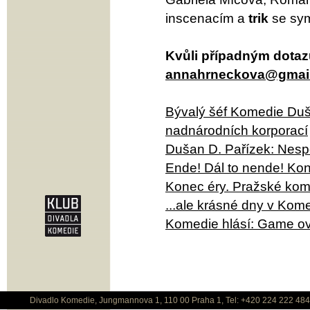
inscenacím a
trik
se sym
Kvůli případným dotaz
annahrneckova@gmai
Bývalý šéf Komedie Duša
nadnárodních korporací
Dušan D. Pařízek: Nespo
Ende! Dál to nende! Ko
Konec éry. Pražské kom
...ale krásné dny v Kom
Komedie hlásí: Game o
Divadlo Komedie, Jungmannova 1, 110 00 Praha 1, Tel: +420 224 222 48