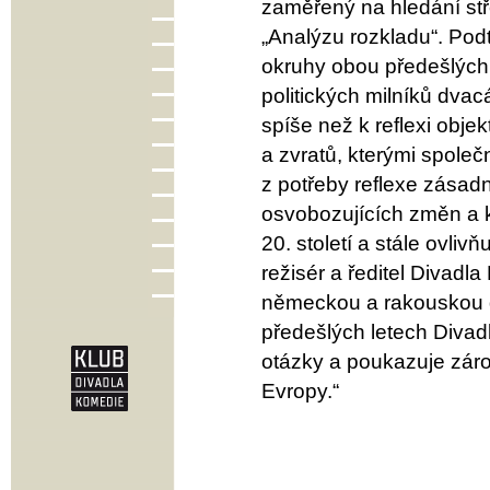
zaměřený na hledání stře
„Analýzu rozkladu“. Pod
okruhy obou předešlých 
politických milníků dva
spíše než k reflexi objek
a zvratů, kterými společ
z potřeby reflexe zásadn
osvobozujících změn a k
20. století a stále ovli
režisér a ředitel Divad
německou a rakouskou di
předešlých letech Divad
otázky a poukazuje záro
Evropy.“