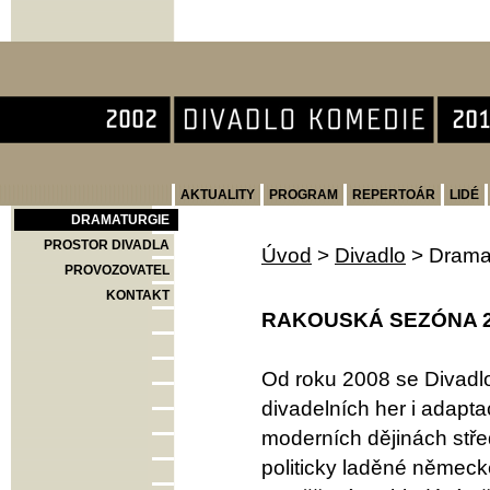
Divadlo Komedie
AKTUALITY
PROGRAM
REPERTOÁR
LIDÉ
DRAMATURGIE
PROSTOR DIVADLA
Úvod
>
Divadlo
>
Drama
PROVOZOVATEL
KONTAKT
RAKOUSKÁ SEZÓNA 2
Od roku 2008 se Divadl
divadelních her i adapta
moderních dějinách stř
politicky laděné německ