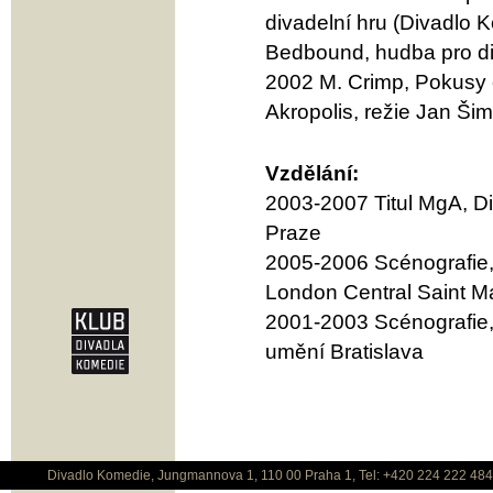
divadelní hru (Divadlo 
Bedbound, hudba pro div
2002 M. Crimp, Pokusy o
Akropolis, režie Jan Ši
Vzdělání:
2003-2007 Titul MgA, D
Praze
2005-2006 Scénografie, 
London Central Saint Ma
2001-2003 Scénografie,
umění Bratislava
Divadlo Komedie, Jungmannova 1, 110 00 Praha 1, Tel: +420 224 222 48