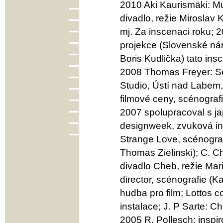
2010 Aki Kaurismäki: Mu
divadlo, režie Miroslav
mj. Za inscenaci roku; 2
projekce (Slovenské náro
Boris Kudlička) tato in
2008 Thomas Freyer: Se
Studio, Ústí nad Labem, 
filmové ceny, scénografi
2007 spolupracoval s ja
designweek, zvuková in
Strange Love, scénograf
Thomas Zielinski); C. C
divadlo Cheb, režie Mari
director, scénografie (Ka
hudba pro film; Lottos
instalace; J. P Sarte: C
2005 R. Pollesch: inspi