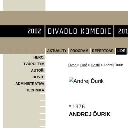
Divadlo Komedie
AKTUALITY
PROGRAM
REPERTOÁR
LIDÉ
HERCI
TVŮRČÍ TÝM
Úvod
>
Lidé
>
Hosté
>
Andrej Ďurik
AUTOŘI
HOSTÉ
ADMINISTRATIVA
TECHNIKA
* 1976
ANDREJ ĎURIK