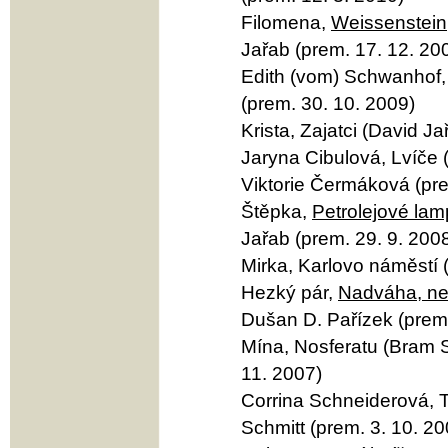
Filomena,
Weissenstein
Jařab (prem. 17. 12. 20
Edith (vom) Schwanhof, 
(prem. 30. 10. 2009)
Krista, Zajatci (David Ja
Jaryna Cibulová, Lvíče 
Viktorie Čermáková (pre
Štěpka,
Petrolejové lam
Jařab (prem. 29. 9. 200
Mirka, Karlovo náměstí (
Hezký pár,
Nadváha, ne
Dušan D. Pařízek (prem.
Mína, Nosferatu (Bram S
11. 2007)
Corrina Schneiderová, T
Schmitt (prem. 3. 10. 20