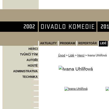
Divadlo Komedie
AKTUALITY
PROGRAM
REPERTOÁR
LIDÉ
HERCI
TVŮRČÍ TÝM
Úvod
>
Lidé
>
Herci
>
Ivana Uhlířová
AUTOŘI
HOSTÉ
ADMINISTRATIVA
TECHNIKA