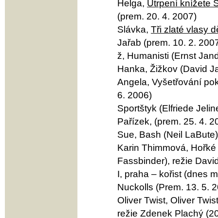
Helga,
Utrpení knížete
(prem. 20. 4. 2007)
Slávka,
Tři zlaté vlasy
Jařab (prem. 10. 2. 200
ž, Humanisti (Ernst Jand
Hanka, Žižkov (David Ja
Angela, Vyšetřování pok
6. 2006)
Sportštyk (Elfriede Jel
Pařízek, (prem. 25. 4. 2
Sue, Bash (Neil LaBute)
Karin Thimmová, Hořké 
Fassbinder), režie Davi
I, praha – kořist (dnes 
Nuckolls (Prem. 13. 5. 
Oliver Twist, Oliver Twi
režie Zdenek Plachý (20