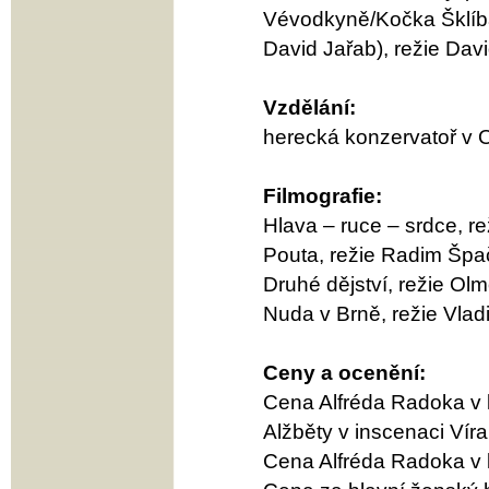
Vévodkyně/Kočka Šklíba/
David Jařab), režie Davi
Vzdělání:
herecká konzervatoř v 
Filmografie:
Hlava – ruce – srdce, re
Pouta, režie Radim Špač
Druhé dějství, režie Ol
Nuda v Brně, režie Vlad
Ceny a ocenění:
Cena Alfréda Radoka v k
Alžběty v inscenaci Víra
Cena Alfréda Radoka v k