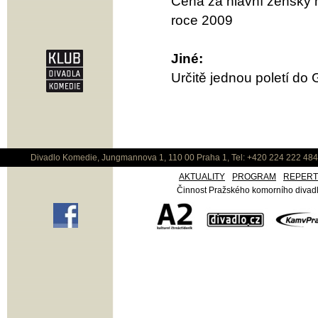
Cena za hlavní ženský 
roce 2009
Jiné:
Určitě jednou poletí do
Divadlo Komedie, Jungmannova 1, 110 00 Praha 1, Tel: +420 224 222 48
AKTUALITY
PROGRAM
REPER
Činnost Pražského komorního divadla