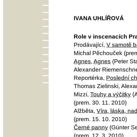
IVANA UHLÍŘOVÁ
Role v inscenacích Pr
Prodávající,
V samotě b
Michal Pěchouček (prem
Agnes
,
Agnes
(Peter St
Alexander Riemenschnei
Reportérka,
Poslední chv
Thomas Zielinski, Alexa
Mizzi,
Touhy a výčitky
(A
(prem. 30. 11. 2010)
Alžběta,
Víra, láska, na
(prem. 15. 10. 2010)
Černé panny
(Günter Se
(prem. 12. 3. 2010)