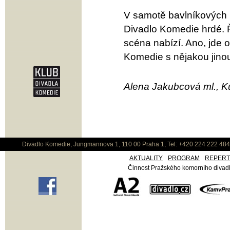
V samotě bavlníkových p
Divadlo Komedie hrdé. 
scéna nabízí. Ano, jde o
Komedie s nějakou jino
Alena Jakubcová ml., Ku
Divadlo Komedie, Jungmannova 1, 110 00 Praha 1, Tel: +420 224 222 48
AKTUALITY
PROGRAM
REPER
Činnost Pražského komorního divadla