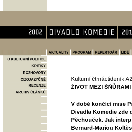
Divadlo Komedie
AKTUALITY
PROGRAM
REPERTOÁR
LIDÉ
O KULTURNÍ POLITICE
KRITIKY
ROZHOVORY
Kulturní čtrnáctideník A
CIZOJAZYČNÉ
RECENZE
ŽIVOT MEZI ŠŇŮRAMI
ARCHIV ČLÁNKŮ
V době končící mise P
Divadla Komedie zde do
Pěchouček. Jak interp
Bernard-Mariou Koltès