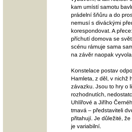
kam umístí samotu bavl
prádelní šňůru a do pro
nemusí s diváckými před
korespondovat. A přece
příchutí domova se svět
scénu rámuje sama sam
na závěr naopak vyvo
Konstelace postav odpov
Hamleta, z děl, v nichž 
závazku. Jsou to hry o li
rozhodnutích, nedostatc
Uhlířové a Jiřího Černé
tmavá – představiteli dv
přitahují. Je důležité, že
je variabilní.