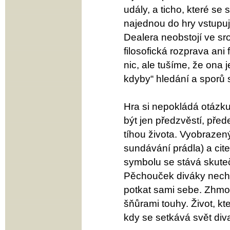
udály, a ticho, které se
najednou do hry vstupuje
Dealera neobstojí ve srov
filosofická rozprava ani
nic, ale tušíme, že ona j
kdyby“ hledání a sporů 
Hra si nepokládá otázku,
být jen předzvěstí, pře
tíhou života. Vyobrazen
sundávání prádla) a cit
symbolu se stává skutečn
Pěchouček diváky nechá
potkat sami sebe. Zhmotn
šňůrami touhy. Život, kte
kdy se setkává svět divad