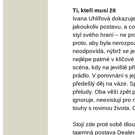
Ti, kteří musí žít
Ivana Uhlířová dokazuje 
jakoukoliv postavu, a co
styl svého hraní – ne pr
proto, aby byla nerozpoz
neodpovídá, nýbrž se je
nejlépe patrné v klíčové
scéna, kdy na jeviště p
prádlo. V porovnání s j
předešlý děj na váze. Sp
přeludy. Oba věší zpět p
ignoruje, neexistují pro 
touhy s rovinou života.
Stojí zde proti sobě dl
tajemná postava Dealera 