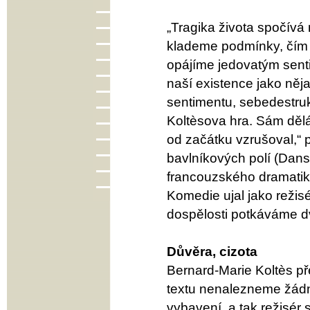
„Tragika života spočív
klademe podmínky, čím b
opájíme jedovatým sent
naší existence jako ně
sentimentu, sebedestruk
Koltèsova hra. Sám dělá
od začátku vzrušoval,“
bavlníkových polí (Dans
francouzského dramatika
Komedie ujal jako režisé
dospělosti potkáváme d
Důvěra, cizota
Bernard-Marie Koltès př
textu nenalezneme žádn
vybavení, a tak režisér