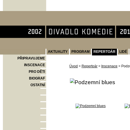
Divadlo Komedie
AKTUALITY
PROGRAM
REPERTOÁR
LIDÉ
PŘIPRAVUJEME
INSCENACE
Úvod
>
Repertoár
>
Inscenace
>
Podz
PRO DĚTI
BIOGRAF
OSTATNÍ