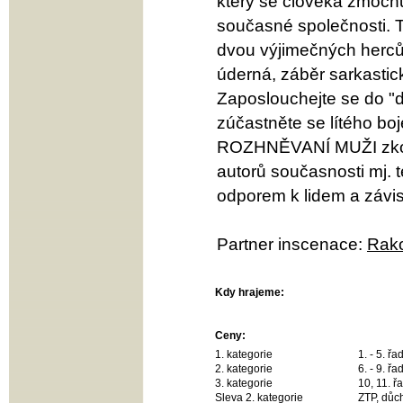
který se člověka zmocňu
současné společnosti. 
dvou výjimečných herců, k
úderná, záběr sarkastic
Zaposlouchejte se do "d
zúčastněte se lítého bo
ROZHNĚVANÍ MUŽI zkouma
autorů současnosti mj. t
odporem k lidem a závisl
Partner inscenace:
Rako
Kdy hrajeme:
Ceny:
1. kategorie
1. - 5. ř
2. kategorie
6. - 9. ř
3. kategorie
10, 11. ř
Sleva 2. kategorie
ZTP, důch