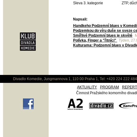
Sleva 3. kategorie
ZTP, důch
Napsali:
Handkeho Podzemní blues v Komedii j
Podzemkou do víru duše se sveze celá
Smířlivé Podzemní blues je skvělé
M
Polívka, Finger a "řitníci"
Týden, 27.
Kulturama: Podzemní blues v Divad
Divadlo Komedie, Jungmannova 1, 110 00 Praha 1, Tel: +420 224 222 48
AKTUALITY
PROGRAM
REPER
Činnost Pražského komorního divadla