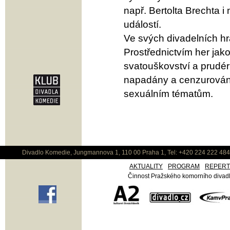
např. Bertolta Brechta 
událostí.
Ve svých divadelních hrá
Prostřednictvím her jako
svatouškovství a prudéri
napadány a cenzurován
sexuálním tématům.
Divadlo Komedie, Jungmannova 1, 110 00 Praha 1, Tel: +420 224 222 48
AKTUALITY
PROGRAM
REPER
Činnost Pražského komorního divadla