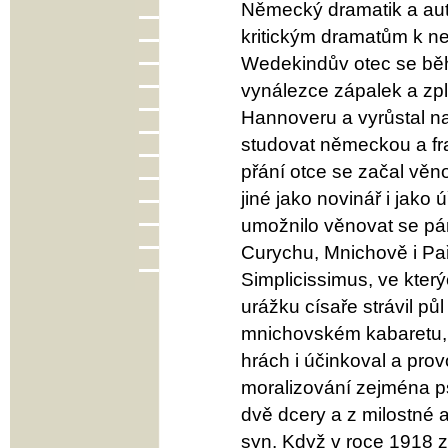
Německý dramatik a aut
kritickým dramatům k n
Wedekindův otec se běh
vynálezce zápalek a zpl
Hannoveru a vyrůstal n
studovat německou a fra
přání otce se začal věn
jiné jako novinář i jako
umožnilo věnovat se pár 
Curychu, Mnichově i Pař
Simplicissimus, ve kter
urážku císaře strávil pů
mnichovském kabaretu, k
hrách i účinkoval a pro
moralizování zejména p
dvě dcery a z milostné 
syn. Když v roce 1918 z