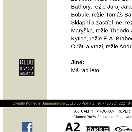
Bathory, režie Juraj Jak
Bobule, režie Tomáš Bař
Sklapni a zastřel mě, re
Maryška, režie Theodor
Kytice, režie F. A. Brabe
Oběti a vrazi, režie And
Jiné:
Má rád léto.
Divadlo Komedie, Jungmannova 1, 110 00 Praha 1, Tel: +420 224 222 48
AKTUALITY
PROGRAM
REPER
Činnost Pražského komorního divadla