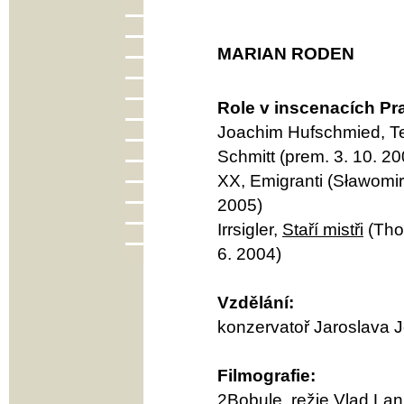
MARIAN RODEN
Role v inscenacích Pr
Joachim Hufschmied, Te
Schmitt (prem. 3. 10. 20
XX, Emigranti (Sławomir
2005)
Irrsigler,
Staří mistři
(Tho
6. 2004)
Vzdělání:
konzervatoř Jaroslava J
Filmografie:
2Bobule, režie Vlad Lan