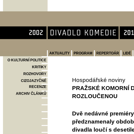
Divadlo Komedie
AKTUALITY
PROGRAM
REPERTOÁR
LIDÉ
O KULTURNÍ POLITICE
KRITIKY
ROZHOVORY
Hospodářské noviny
CIZOJAZYČNÉ
RECENZE
PRAŽSKÉ KOMORNÍ D
ARCHIV ČLÁNKŮ
ROZLOUČENOU
Dvě nedávné premiéry 
předznamenaly období
divadla loučí s deset