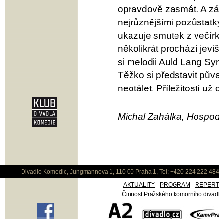
opravdově zasmát. A zár
nejrůznějšími pozůstatk
ukazuje smutek z večírk
několikrát prochází jev
si melodii Auld Lang Syn
Těžko si představit půva
neotálet. Příležitostí 
Michal Zahálka, Hospod
Divadlo Komedie, Jungmannova 1, 110 00 Praha 1, Tel: +420 224 222 48
AKTUALITY
PROGRAM
REPER
Činnost Pražského komorního divadla