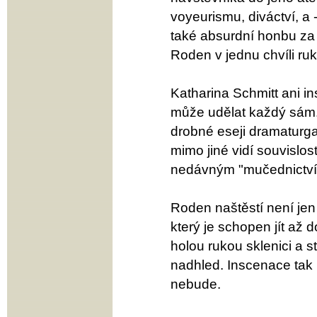
voyeurismu, diváctví, a 
také absurdní honbu za 
Roden v jednu chvíli ruk
Katharina Schmitt ani in
může udělat každý sám. 
drobné eseji dramaturg
mimo jiné vidí souvislos
nedávným "mučednictví
Roden naštěstí není jen
který je schopen jít až 
holou rukou sklenici a s
nadhled. Inscenace tak 
nebude.