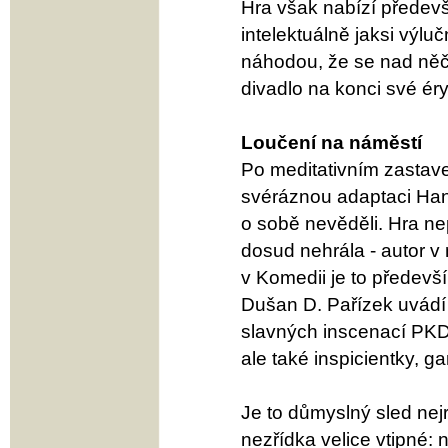
Hra však nabízí přede
intelektuálně jaksi výl
náhodou, že se nad ně
divadlo na konci své éry
Loučení na náměstí
Po meditativním zastav
svéráznou adaptaci Han
o sobě nevěděli. Hra n
dosud nehrála - autor v
v Komedii je to předevší
Dušan D. Pařízek uvádí 
slavných inscenací PKD. 
ale také inspicientky, g
Je to důmyslný sled nej
nezřídka velice vtipné: