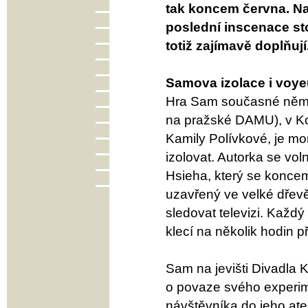
tak koncem června. Na
poslední inscenace st
totiž zajímavě doplňují
Samova izolace i voy
Hra Sam současné němec
na pražské DAMU), v Ko
Kamily Polívkové, je m
izolovat. Autorka se vo
Hsieha, který se koncem
uzavřený ve velké dřevěn
sledovat televizi. Každý 
klecí na několik hodin 
Sam na jevišti Divadla 
o povaze svého experime
návštěvníka do jeho atel