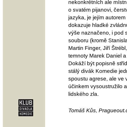
nekonkrétních ale místn
o svatém pijanovi, čer
jazyka, je jejím autorem
dokazuje hladké zvládnu
výše naznačeno, i pod 
souboru (kromě Stanisla
Martin Finger, Jiří Štréb
temnoty Marek Daniel a
Dokáží být popisně stříd
stálý divák Komedie je
spoustu agrese, ale ve
účinkem vysoustružilo a
lidského zla.
Tomáš Kůs, Pragueout.c