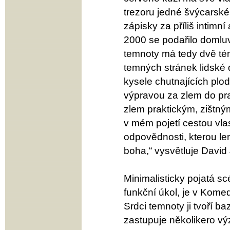
trezoru jedné švýcarsk
zápisky za příliš intimní
2000 se podařilo domluv
temnoty má tedy dvě tém
temných stránek lidské 
kysele chutnajících plo
výpravou za zlem do pra
zlem praktickým, zištn
v mém pojetí cestou vla
odpovědnosti, kterou l
boha,“ vysvětluje David
Minimalisticky pojatá sc
funkční úkol, je v Komed
Srdci temnoty ji tvoří 
zastupuje několikero v