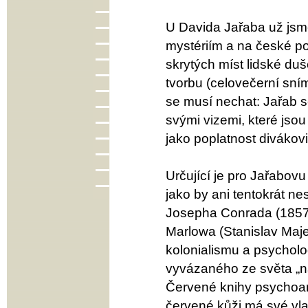
U Davida Jařaba už jsme
mystériím a na české po
skrytých míst lidské duš
tvorbu (celovečerní sním
se musí nechat: Jařab se
svými vizemi, které js
jako poplatnost divákovi
Určující je pro Jařabovu
jako by ani tentokrát n
Josepha Conrada (1857 
Marlowa (Stanislav Maje
kolonialismu a psycholo
vyvázaného ze světa „naš
Červené knihy psychoana
červené kůži má své vla