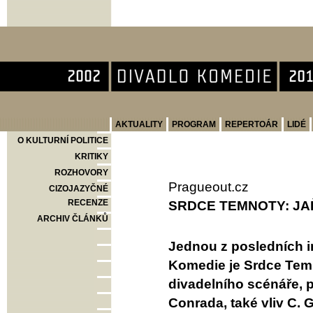
Divadlo Komedie
AKTUALITY
PROGRAM
REPERTOÁR
LIDÉ
O KULTURNÍ POLITICE
KRITIKY
ROZHOVORY
Pragueout.cz
CIZOJAZYČNÉ
RECENZE
SRDCE TEMNOTY: JA
ARCHIV ČLÁNKŮ
Jednou z posledních i
Komedie je Srdce Temn
divadelního scénáře,
Conrada, také vliv C. 